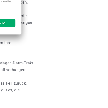
ährlich werden.
ie unbefiederte
 in kleinen Mengen
m ihre
 Magen-Darm-Trakt
voll verhungern.
as Fell zurück,
gilt es, die