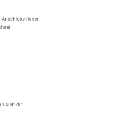
n
 Anschluss lieber
hsel.
n sieh dir