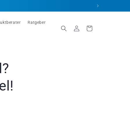
uktberater
Ratgeber
Einloggen
Warenkorb
l?
el!