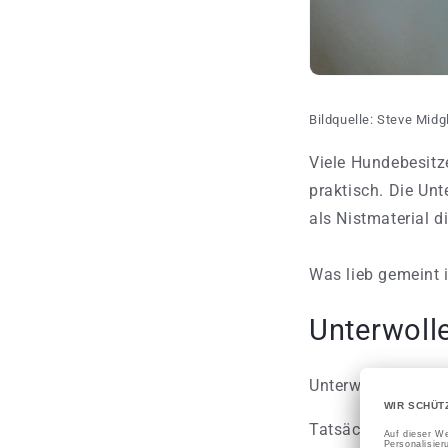
Bildquelle: Steve Mid
Viele Hundebesitze
praktisch. Die Un
als Nistmaterial d
Was lieb gemeint i
Unterwolle
Unterwolle als Nis
Tatsächlich eignet