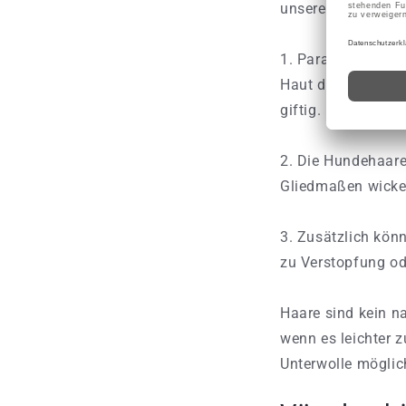
unsere heimischen
1. Parasiten- und 
Haut der Jungvöge
giftig.
2. Die Hundehaare
Gliedmaßen wickel
3. Zusätzlich kön
zu Verstopfung od
Haare sind kein na
wenn es leichter z
Unterwolle möglic