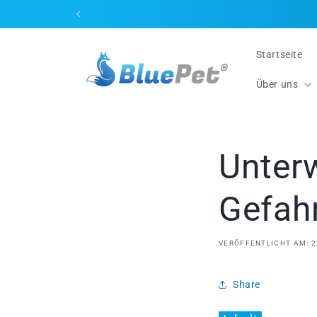
Direkt
zum
Inhalt
Startseite
Über uns
Unterw
Gefahr
VERÖFFENTLICHT AM: 2
Share