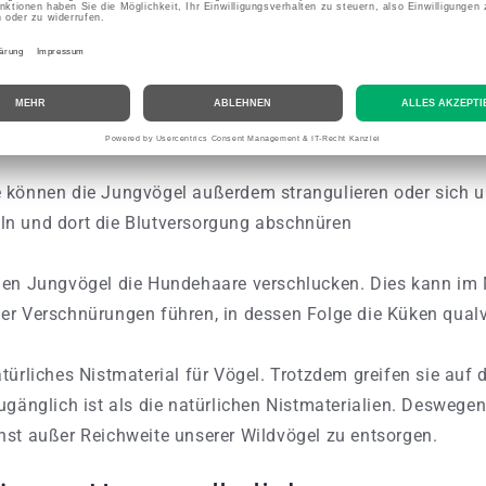
 Vögel - im Gegenteil: Sie kann auf verschiedene Weise gef
Zeckenschutzmittel im Fell sind schädlich für Jungvögel. D
l nimmt das Nervengift dieser Mittel auf und wirkt bereits
 können die Jungvögel außerdem strangulieren oder sich u
n und dort die Blutversorgung abschnüren
nen Jungvögel die Hundehaare verschlucken. Dies kann im
er Verschnürungen führen, in dessen Folge die Küken qual
türliches Nistmaterial für Vögel. Trotzdem greifen sie auf d
ugänglich ist als die natürlichen Nistmaterialien. Deswegen 
hst außer Reichweite unserer Wildvögel zu entsorgen.