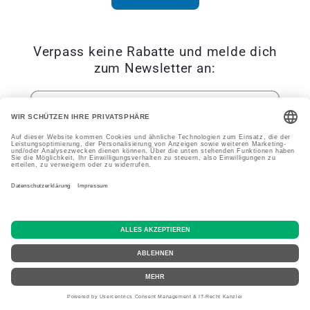
Verpass keine Rabatte und melde dich
zum Newsletter an:
E-Mail
Facebook
Instagram
YouTube
TikTok
Zahlungsmethoden
Widerrufsrecht
© 2026,
BluePet
Powered by Shopify
Datenschutzerklärung
AGB
Versand
Impressum
Kontaktinformationen