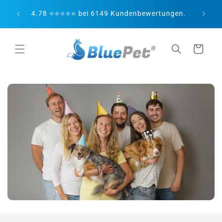
Direkt
😻 Persönlicher Kundenservice! Es gibt ihn
zum
ngen.
noch! 😉
Inhalt
Warenkorb