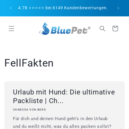
Direkt
😻 Pe
zum
4.78 ⭐⭐⭐⭐⭐ bei 6149 Kundenbewertungen.
Inhalt
Warenkorb
FellFakten
Urlaub mit Hund: Die ultimative
Packliste | Ch...
VANESSA VON BERG
Für dich und deinen Hund geht's in den Urlaub
und du weißt nicht, was du alles packen sollst?