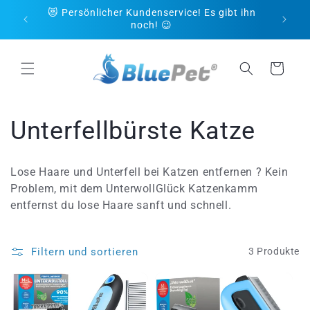
Direkt
😻 Persönlicher Kundenservice! Es gibt ihn
zum
ngen.
noch! 😉
Inhalt
Warenkorb
K
Unterfellbürste Katze
a
Lose Haare und Unterfell bei Katzen entfernen ? Kein
t
Problem, mit dem UnterwollGlück Katzenkamm
entfernst du lose Haare sanft und schnell.
e
g
Filtern und sortieren
3 Produkte
o