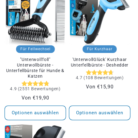
r
i
e
:
Für Fellwechsel
Für Kurzhaar
"UnterwollToll"
'UnterwollGlück' Kurzhaar
Unterwollbürste -
Unterfellbürste - Deshedder
Unterfellbürste für Hunde &
Katzen
4.7
(
108
Bewertungen
)
Normaler
Von €15,90
4.9
(
2551
Bewertungen
)
Preis
Normaler
Von €19,90
Preis
Optionen auswählen
Optionen auswählen