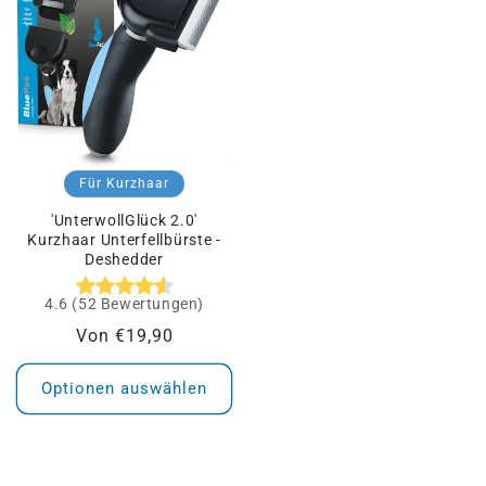
Für Kurzhaar
'UnterwollGlück 2.0'
Kurzhaar Unterfellbürste -
Deshedder
4.6
(
52
Bewertungen
)
Normaler
Von €19,90
Preis
Optionen auswählen