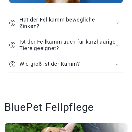
n
h
Hat der Fellkamm bewegliche
a
Zinken?
l
t
Ist der Fellkamm auch für kurzhaarige
Tiere geeignet?
Wie groß ist der Kamm?
BluePet Fellpflege