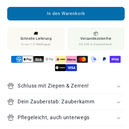
die
die
Menge
Menge
für
für
In den Warenkorb
&quot;Zauberkamm&quot;
&quot;Zauberkamm&quot;
Entfilzungskamm
Entfilzungskamm
mit
mit
🚚
📦
rotierenden
rotierenden
Schnelle Lieferung
Versandkostenfrei
Zinken
Zinken
In nur 1-3 Werktagen
Ab 39€ in Deutschland.
Schluss mit Ziepen & Zerren!
Dein Zauberstab: Zauberkamm
Pflegeleicht, auch unterwegs