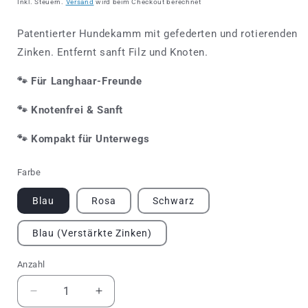
Inkl. Steuern.
Versand
wird beim Checkout berechnet
Patentierter Hundekamm mit gefederten und rotierenden
Zinken. Entfernt sanft Filz und Knoten.
🐾
Für Langhaar-Freunde
🐾
Knotenfrei & Sanft
🐾
Kompakt für Unterwegs
Farbe
Blau
Rosa
Schwarz
Blau (Verstärkte Zinken)
Anzahl
Anzahl
Verringere
Erhöhe