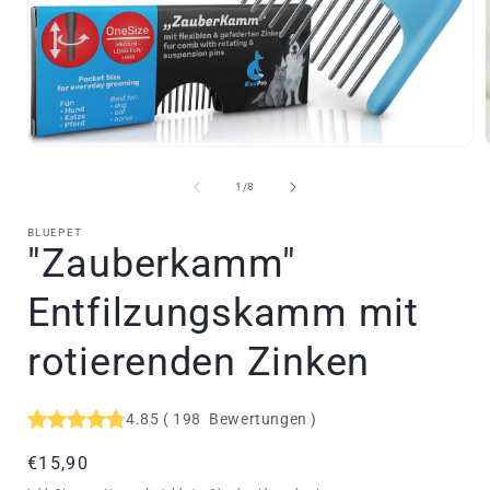
Medien
1
in
i
von
1
/
8
Modal
öffnen
BLUEPET
"Zauberkamm"
Entfilzungskamm mit
rotierenden Zinken
4.85
(
198
Bewertungen
)
Normaler
€15,90
Preis