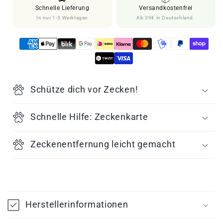
Zeckenentferner
Zeckenentferner
Schnelle Lieferung
Versandkostenfrei
In nur 1-3 Werktagen
Ab 39€ in Deutschland.
Schütze dich vor Zecken!
Schnelle Hilfe: Zeckenkarte
Zeckenentfernung leicht gemacht
E
i
Herstellerinformationen
n