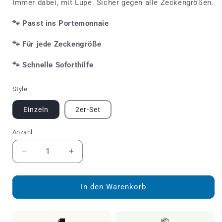
Immer dabei, mit Lupe. Sicher gegen alle Zeckengrößen.
🐾
Passt ins Portemonnaie
🐾
Für jede Zeckengröße
🐾
Schnelle Soforthilfe
Style
Einzeln
2er-Set
Anzahl
Anzahl
Verringere
Erhöhe
die
die
Menge
Menge
für
für
In den Warenkorb
Zeckenkarte
Zeckenkarte
mit
mit
Lupe,
Lupe,
🚚
📦