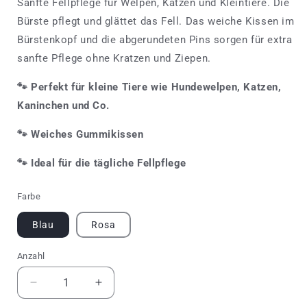
Sanfte Fellpflege für Welpen, Katzen und Kleintiere. Die
Bürste pflegt und glättet das Fell. Das weiche Kissen im
Bürstenkopf und die abgerundeten Pins sorgen für extra
sanfte Pflege ohne Kratzen und Ziepen.
🐾
Perfekt für kleine Tiere wie Hundewelpen, Katzen,
Kaninchen und Co.
🐾
Weiches Gummikissen
🐾 Ideal für die t
ägliche Fellpflege
Farbe
Blau
Rosa
Anzahl
Anzahl
Verringere
Erhöhe
die
die