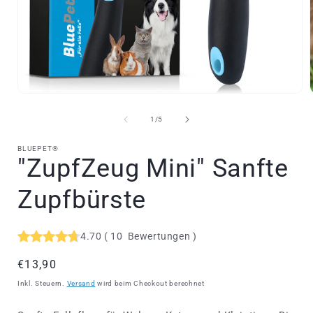
Medien
1
in
i
von
1
/
5
Modal
öffnen
BLUEPET®
"ZupfZeug Mini" Sanfte
Zupfbürste
4.70
(
10
Bewertungen
)
Normaler
€13,90
Preis
Inkl. Steuern.
Versand
wird beim Checkout berechnet