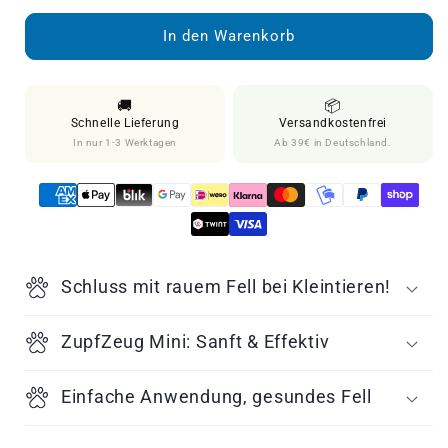
Menge
Menge
für
für
In den Warenkorb
&quot;ZupfZeug
&quot;ZupfZeug
Mini&quot;
Mini&quot;
Sanfte
Sanfte
🚚
📦
Zupfbürste
Zupfbürste
Schnelle Lieferung
Versandkostenfrei
In nur 1-3 Werktagen
Ab 39€ in Deutschland.
Schluss mit rauem Fell bei Kleintieren!
ZupfZeug Mini: Sanft & Effektiv
Einfache Anwendung, gesundes Fell